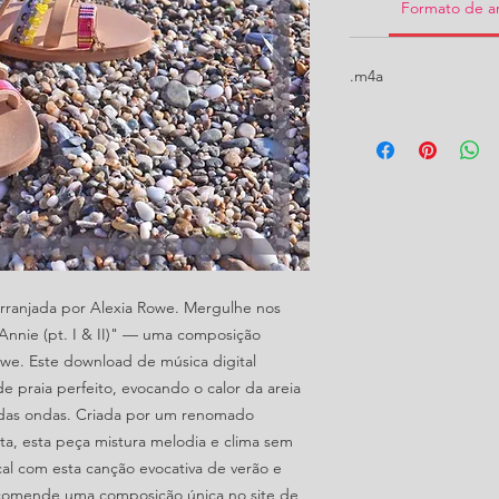
Formato de a
.m4a
arranjada por Alexia Rowe. Mergulhe nos
nnie (pt. I & II)" — uma composição
owe. Este download de música digital
 praia perfeito, evocando o calor da areia
e das ondas. Criada por um renomado
ta, esta peça mistura melodia e clima sem
al com esta canção evocativa de verão e
encomende uma composição única no site de