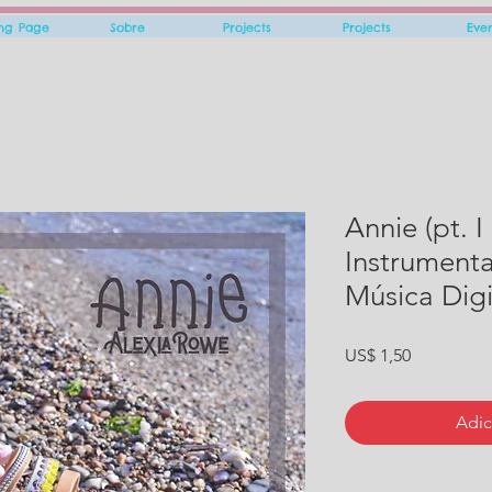
ing Page
Sobre
Projects
Projects
Eve
Annie (pt. I
Instrument
Música Digi
Preço
US$ 1,50
Adic