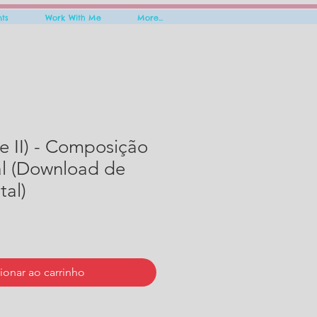
nts
Work With Me
More...
 e II) - Composição
al (Download de
tal)
ionar ao carrinho