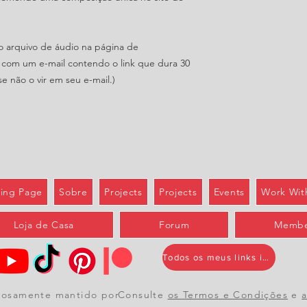
 o arquivo de áudio na página de
 com um e-mail contendo o link que dura 30
se não o vir em seu e-mail.)
ing Page
Sobre
Projects
Projects
Events
Work Wit
Loja de Casa
Forum
Membe
Todos os meus links importantes
hosamente mantido por
Consulte
os Termos e Condições
e
a