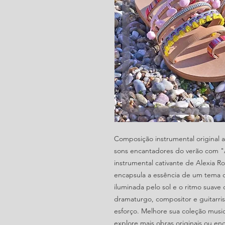
Composição instrumental original 
sons encantadores do verão com "A
instrumental cativante de Alexia R
encapsula a essência de um tema de
iluminada pelo sol e o ritmo suav
dramaturgo, compositor e guitarris
esforço. Melhore sua coleção music
explore mais obras originais ou 