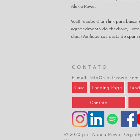
Alexia Rowe.
Você receberá um link para baixar
agradecimento do checkout, junto
dias. (Verifique sua pasta de spam 
CONTATO
E-mail:
info@alexiarowe.com
Casa
Landing Page
Land
Contato
© 2020 por Alexia Rowe. Orgul