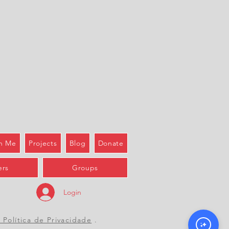
h Me
Projects
Blog
Donate
rs
Groups
Login
 Política de Privacidade
.