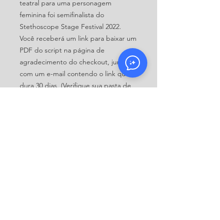
teatral para uma personagem
feminina foi semifinalista do
Stethoscope Stage Festival 2022.
Você receberá um link para baixar um
PDF do script na página de
agradecimento do checkout, junto
com um e-mail contendo o link que
dura 30 dias. (Verifique sua pasta de
spam se não o vir em seu e-mail.)
Formatar
.pdf
Licenciamento e direitos
"Listening to Lily" Copyright © 2022
Formato do script
por Alexia Rowe. Todos os direitos
reservados. Os direitos para produzir
Monólogo
esta peça devem ser solicitados
Papéis dos personagens
entrando em contato com